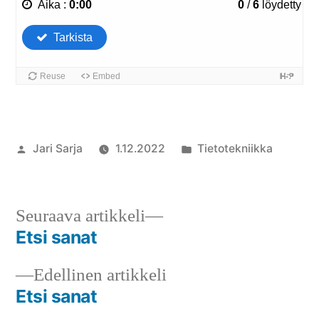
Artikkelin
Julkaistu
Jari Sarja
1.12.2022
Tietotekniikka
julkaisija
kategoriassa
on
Seuraava
Seuraava artikkeli
artikkeli:
Etsi sanat
Artikkelien
Edellinen
Edellinen artikkeli
selaus
artikkeli:
Etsi sanat