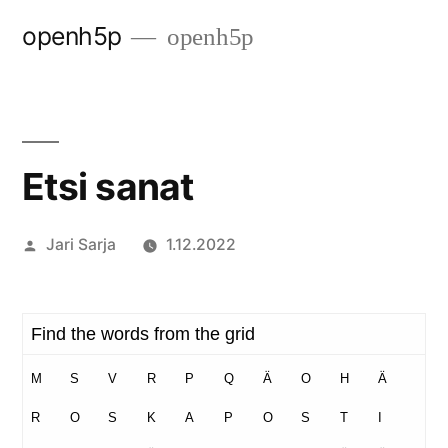
Siirry
openh5p
openh5p
sisältöön
Etsi sanat
Artikkelin
Jari Sarja
1.12.2022
julkaisija
on